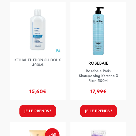
KELUAL ELUTION SH DOUX
ROSEBAIE
400ML
Rosebaie Paris
Shampooing Keratine X
Ricin 500ml
15,60€
17,99€
JE LE PRENDS !
JE LE PRENDS !
-4€