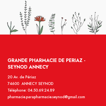
GRANDE PHARMACIE DE PERIAZ -
SEYNOD ANNECY
20 Av. de Périaz
74600 ANNECY SEYNOD
Téléphone:
04.50.69.24.89
pharmacie.parapharmacie.seynod@gmail.com