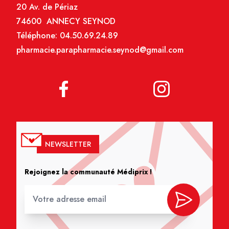
20 Av. de Périaz
74600 ANNECY SEYNOD
Téléphone:
04.50.69.24.89
pharmacie.parapharmacie.seynod@gmail.com
NEWSLETTER
Rejoignez la communauté Médiprix !