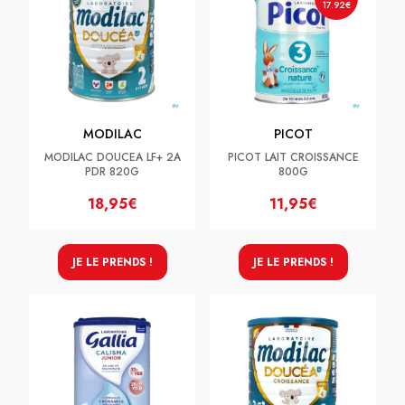
17.92€
MODILAC
PICOT
MODILAC DOUCEA LF+ 2A
PICOT LAIT CROISSANCE
PDR 820G
800G
18,95€
11,95€
JE LE PRENDS !
JE LE PRENDS !