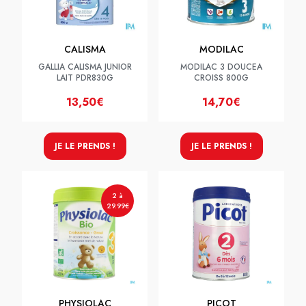
CALISMA
MODILAC
GALLIA CALISMA JUNIOR
MODILAC 3 DOUCEA
LAIT PDR830G
CROISS 800G
13,50€
14,70€
JE LE PRENDS !
JE LE PRENDS !
2 à
29.99€
PHYSIOLAC
PICOT