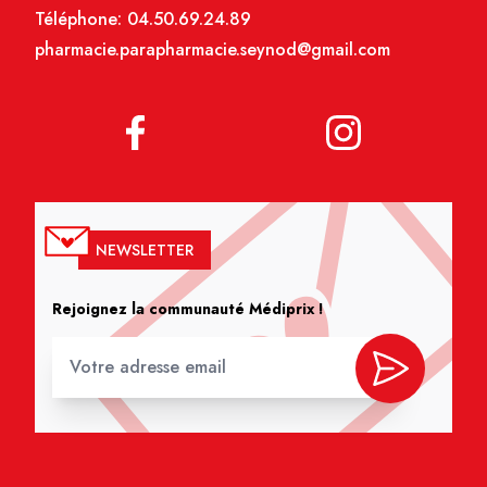
Téléphone:
04.50.69.24.89
pharmacie.parapharmacie.seynod@gmail.com
NEWSLETTER
Rejoignez la communauté Médiprix !