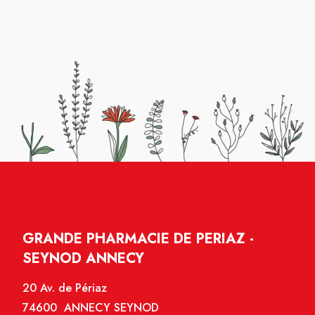
GRANDE PHARMACIE DE PERIAZ -
SEYNOD ANNECY
20 Av. de Périaz
74600 ANNECY SEYNOD