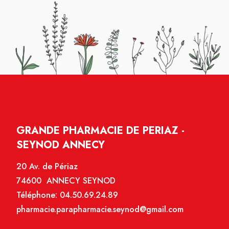
GRANDE PHARMACIE DE PERIAZ -
SEYNOD ANNECY
20 Av. de Périaz
74600 ANNECY SEYNOD
Téléphone:
04.50.69.24.89
pharmacie.parapharmacie.seynod@gmail.com