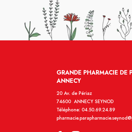
GRANDE PHARMACIE DE P
ANNECY
20 Av. de Périaz
74600 ANNECY SEYNOD
Téléphone:
04.50.69.24.89
pharmacie.parapharmacie.seynod@