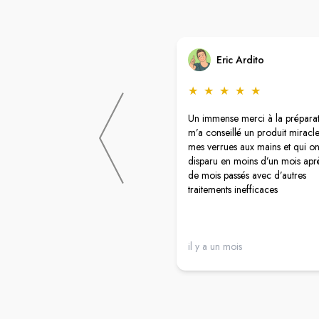
Eric Ardito
★
★
★
★
★
Un immense merci à la préparat
m’a conseillé un produit miracl
mes verrues aux mains et qui on
disparu en moins d’un mois aprè
de mois passés avec d’autres
traitements inefficaces
il y a un mois