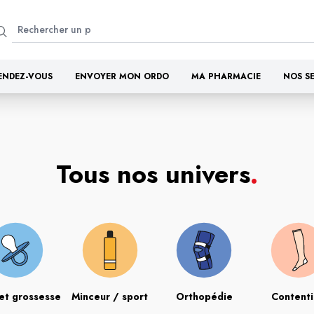
ENDEZ-VOUS
ENVOYER MON ORDO
MA PHARMACIE
NOS S
Tous nos univers
.
et grossesse
Minceur / sport
Orthopédie
Content