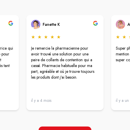
Fanette K
A
★
★
★
★
★
★
★
rice qui
Je remercie la pharmacienne pour
Super ph
e pour
avoir trouvé une solution pour une
mention 
t
paire de collants de contention qui a
super co
s tant
cassé. Pharmacie habituelle pour ma
part, agréable et où je trouve toujours
les produits dont j'ai besoin.
il y a 4 mois
il y a un