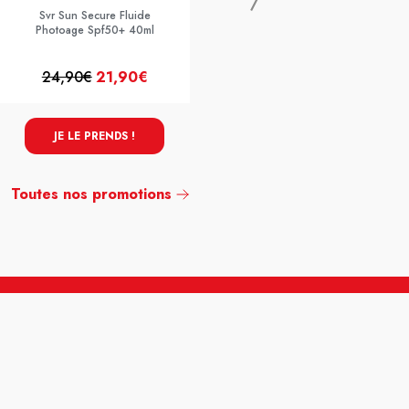
Svr Sun Secure Fluide
Photoage Spf50+ 40ml
24,90€
21,90€
18,90€
15,90€
JE LE PRENDS !
JE LE PRENDS !
Toutes nos promotions