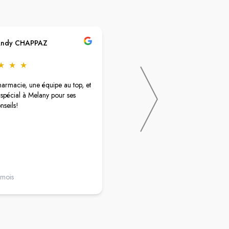
ndy CHAPPAZ
Karine Fabre
★
★
★
★
★
★
★
★
armacie, une équipe au top, et
Une pharmacie avec des préparatri
spécial à Melany pour ses
au top qui sont là depuis longtemps 
nseils!
qu'on a plaisir à retrouver quand o
besoin d'aide ou de renseignement
pertinents !!!! Quel soulagement
d'avoir ce type de pharmacie près 
chez nous😁😁
 mois
il y a 3 mois