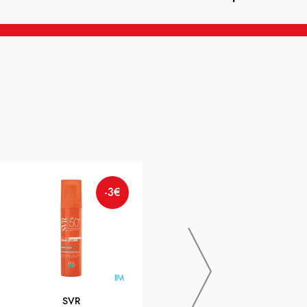
-3€
SVR
-3€
SUN SECURE GOUTTES
TEINTEES 15ML
SVR