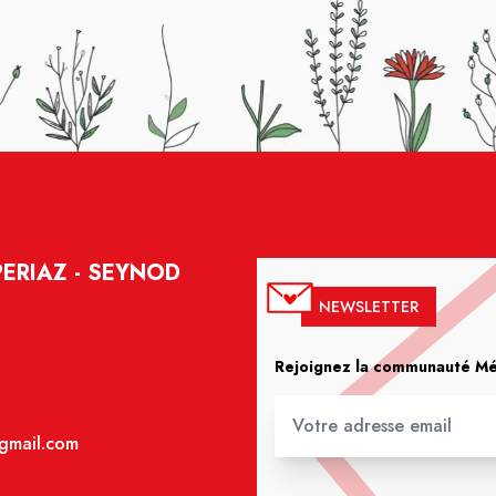
ERIAZ - SEYNOD
NEWSLETTER
Rejoignez la communauté Méd
gmail.com