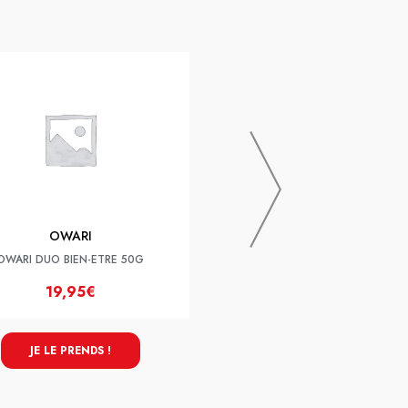
PIERRE FABRE
TARDYFERON B9 CPR 3
OWARI
OWARI DUO BIEN-ETRE 50G
19,95€
4,10€
JE LE PRENDS !
JE LE PRENDS !