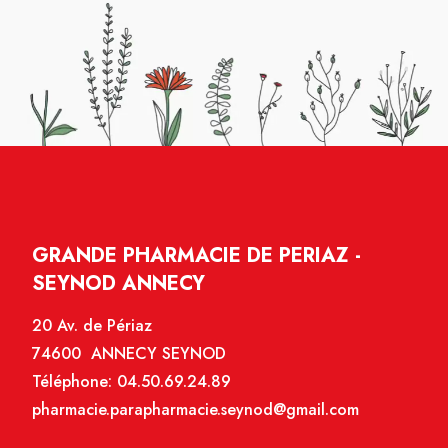
GRANDE PHARMACIE DE PERIAZ -
SEYNOD ANNECY
20 Av. de Périaz
74600 ANNECY SEYNOD
Téléphone:
04.50.69.24.89
pharmacie.parapharmacie.seynod@gmail.com