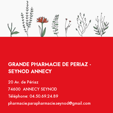
GRANDE PHARMACIE DE PERIAZ -
SEYNOD ANNECY
20 Av. de Périaz
74600 ANNECY SEYNOD
Téléphone:
04.50.69.24.89
pharmacie.parapharmacie.seynod@gmail.com