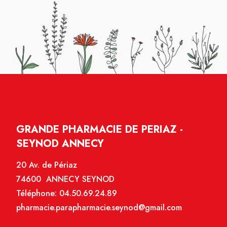
GRANDE PHARMACIE DE PERIAZ -
SEYNOD ANNECY
20 Av. de Périaz
74600 ANNECY SEYNOD
Téléphone:
04.50.69.24.89
pharmacie.parapharmacie.seynod@gmail.com