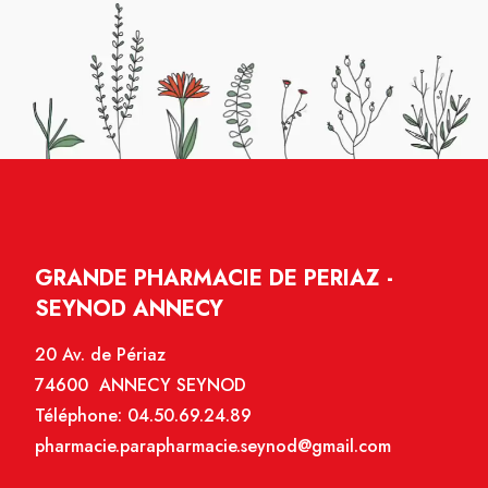
GRANDE PHARMACIE DE PERIAZ -
SEYNOD ANNECY
20 Av. de Périaz
74600 ANNECY SEYNOD
Téléphone:
04.50.69.24.89
pharmacie.parapharmacie.seynod@gmail.com