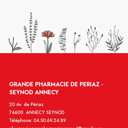
GRANDE PHARMACIE DE PERIAZ -
SEYNOD ANNECY
20 Av. de Périaz
74600 ANNECY SEYNOD
Téléphone:
04.50.69.24.89