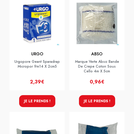
URGO
ABSO
Urgopore Geant Sparadrap
Marque Verte Abso Bande
Micropor 9m14 X 2cm5
De Crepe Coton Sous
Cello 4m X 5cm
2,39€
0,96€
JE LE PRENDS !
JE LE PRENDS !