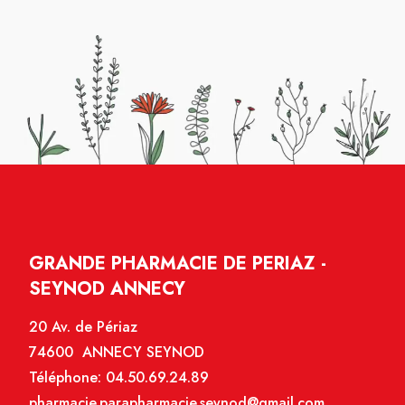
GRANDE PHARMACIE DE PERIAZ -
SEYNOD ANNECY
20 Av. de Périaz
74600 ANNECY SEYNOD
Téléphone:
04.50.69.24.89
pharmacie.parapharmacie.seynod@gmail.com